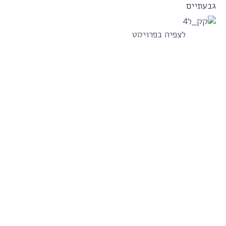
גבעתיים
לצפיה בפרויקט
ברדיצ'בסקי – ז'בוטינסקי
גבעתיים
לצפיה בפרויקט
הגלגל
רמת גן
לצפיה בפרויקט
חצבים 203